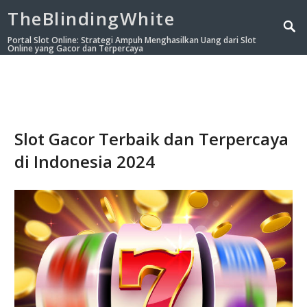
TheBlindingWhite
Portal Slot Online: Strategi Ampuh Menghasilkan Uang dari Slot
Online yang Gacor dan Terpercaya
Slot Gacor Terbaik dan Terpercaya
di Indonesia 2024