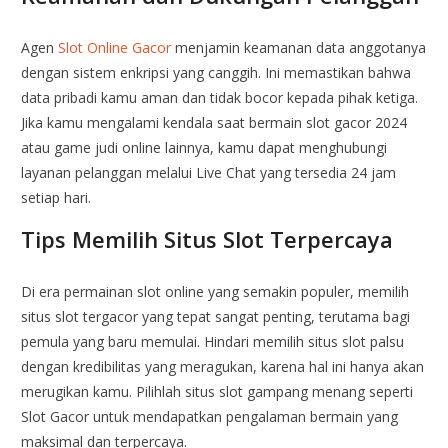
Agen
Slot Online Gacor
menjamin keamanan data anggotanya
dengan sistem enkripsi yang canggih. Ini memastikan bahwa
data pribadi kamu aman dan tidak bocor kepada pihak ketiga.
Jika kamu mengalami kendala saat bermain slot gacor 2024
atau game judi online lainnya, kamu dapat menghubungi
layanan pelanggan melalui Live Chat yang tersedia 24 jam
setiap hari.
Tips Memilih Situs Slot Terpercaya
Di era permainan slot online yang semakin populer, memilih
situs slot tergacor yang tepat sangat penting, terutama bagi
pemula yang baru memulai. Hindari memilih situs slot palsu
dengan kredibilitas yang meragukan, karena hal ini hanya akan
merugikan kamu. Pilihlah situs slot gampang menang seperti
Slot Gacor untuk mendapatkan pengalaman bermain yang
maksimal dan terpercaya.