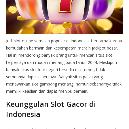
Judi slot online semakin populer di Indonesia, terutama karena
kemudahan bermain dan kesempatan meraih jackpot besar.
Hal ini mendorong banyak orang untuk mencari situs slot
terpercaya dan mudah menang pada tahun 2024. Meskipun
banyak situs slot luar negeri tersedia di internet, tidak
semuanya dapat dipercaya. Banyak situs palsu yang
menawarkan slot gampang menang, namun sebenarnya tidak
memiliki keaslian dan dapat menipu pemain.
Keunggulan Slot Gacor di
Indonesia