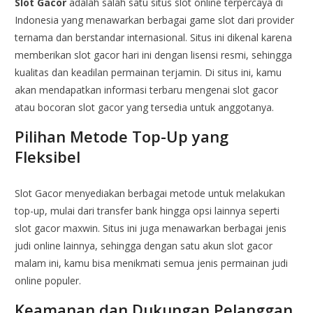
Slot Gacor
adalah salah satu situs slot online terpercaya di
Indonesia yang menawarkan berbagai game slot dari provider
ternama dan berstandar internasional. Situs ini dikenal karena
memberikan slot gacor hari ini dengan lisensi resmi, sehingga
kualitas dan keadilan permainan terjamin. Di situs ini, kamu
akan mendapatkan informasi terbaru mengenai slot gacor
atau bocoran slot gacor yang tersedia untuk anggotanya.
Pilihan Metode Top-Up yang
Fleksibel
Slot Gacor menyediakan berbagai metode untuk melakukan
top-up, mulai dari transfer bank hingga opsi lainnya seperti
slot gacor maxwin. Situs ini juga menawarkan berbagai jenis
judi online lainnya, sehingga dengan satu akun slot gacor
malam ini, kamu bisa menikmati semua jenis permainan judi
online populer.
Keamanan dan Dukungan Pelanggan