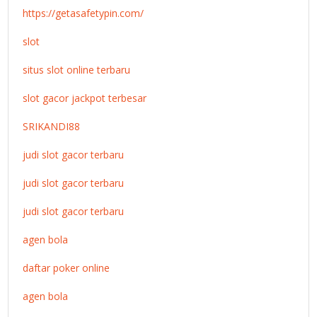
https://getasafetypin.com/
slot
situs slot online terbaru
slot gacor jackpot terbesar
SRIKANDI88
judi slot gacor terbaru
judi slot gacor terbaru
judi slot gacor terbaru
agen bola
daftar poker online
agen bola